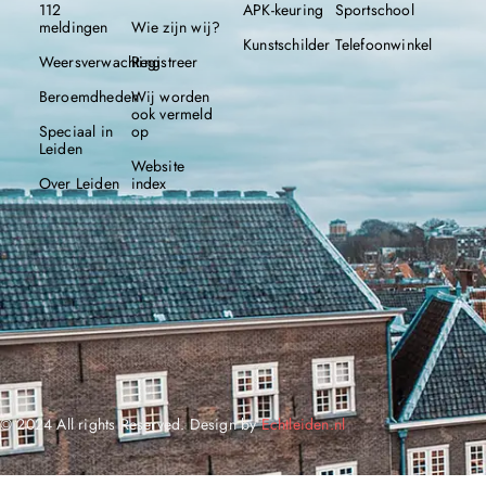
112
APK-keuring
Sportschool
meldingen
Wie zijn wij?
Kunstschilder
Telefoonwinkel
Weersverwachting
Registreer
Beroemdheden
Wij worden
ook vermeld
Speciaal in
op
Leiden
Website
Over Leiden
index
© 2024 All rights Reserved. Design by
Echtleiden.nl