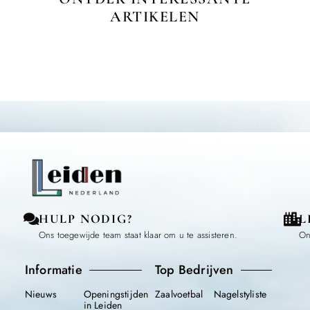
ARTIKELEN
HULP NODIG?
L
Ons toegewijde team staat klaar om u te assisteren.
On
Informatie
Top Bedrijven
Nieuws
Openingstijden
Zaalvoetbal
Nagelstyliste
in Leiden