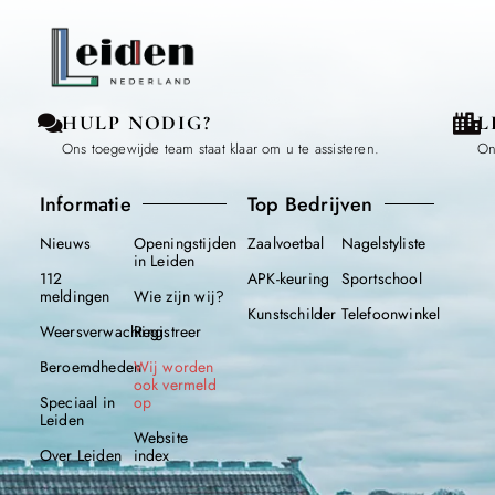
HULP NODIG?
L
Ons toegewijde team staat klaar om u te assisteren.
On
Informatie
Top Bedrijven
Nieuws
Openingstijden
Zaalvoetbal
Nagelstyliste
in Leiden
112
APK-keuring
Sportschool
meldingen
Wie zijn wij?
Kunstschilder
Telefoonwinkel
Weersverwachting
Registreer
Beroemdheden
Wij worden
ook vermeld
Speciaal in
op
Leiden
Website
Over Leiden
index