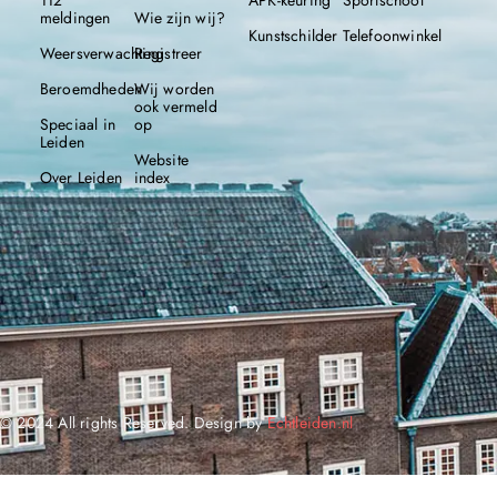
meldingen
Wie zijn wij?
Kunstschilder
Telefoonwinkel
Weersverwachting
Registreer
Beroemdheden
Wij worden
ook vermeld
Speciaal in
op
Leiden
Website
Over Leiden
index
© 2024 All rights Reserved. Design by
Echtleiden.nl