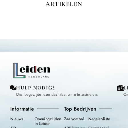
ARTIKELEN
HULP NODIG?
L
Ons toegewijde team staat klaar om u te assisteren.
On
Informatie
Top Bedrijven
Nieuws
Openingstijden
Zaalvoetbal
Nagelstyliste
in Leiden
112
APK-keuring
Sportschool