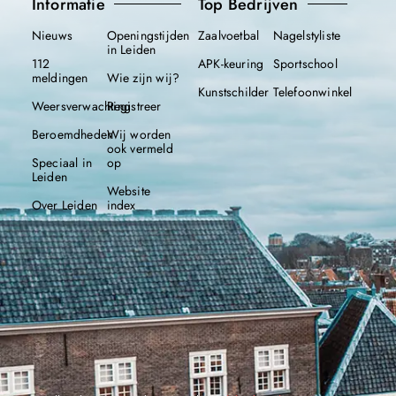
Informatie
Top Bedrijven
Nieuws
Openingstijden
Zaalvoetbal
Nagelstyliste
in Leiden
112
APK-keuring
Sportschool
meldingen
Wie zijn wij?
Kunstschilder
Telefoonwinkel
Weersverwachting
Registreer
Beroemdheden
Wij worden
ook vermeld
Speciaal in
op
Leiden
Website
Over Leiden
index