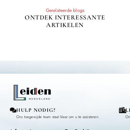
Gerelateerde blogs
ONTDEK INTERESSANTE
ARTIKELEN
HULP NODIG?
L
Ons toegewijde team staat klaar om u te assisteren.
On