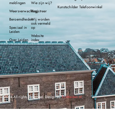
meldingen
Wie zijn wij?
Kunstschilder
Telefoonwinkel
Weersverwachting
Registreer
Beroemdheden
Wij worden
ook vermeld
Speciaal in
op
Leiden
Website
Over Leiden
index
© 2024 All rights Reserved. Design by
Echtleiden.nl