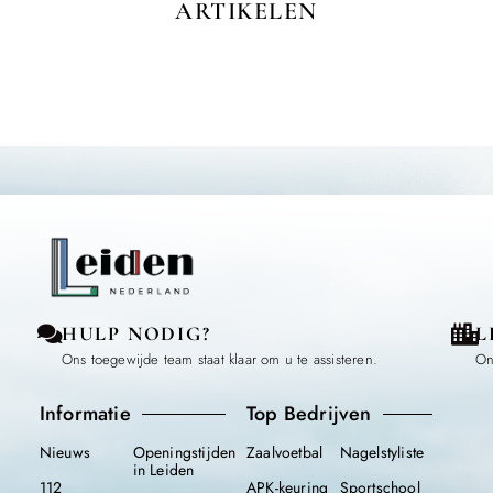
ARTIKELEN
HULP NODIG?
L
Ons toegewijde team staat klaar om u te assisteren.
On
Informatie
Top Bedrijven
Nieuws
Openingstijden
Zaalvoetbal
Nagelstyliste
in Leiden
112
APK-keuring
Sportschool