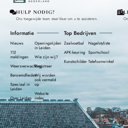
HULP NODIG?
L
Ons toegewijde team staat klaar om u te assisteren.
On
Informatie
Top Bedrijven
Nieuws
Openingstijden
Zaalvoetbal
Nagelstyliste
in Leiden
112
APK-keuring
Sportschool
meldingen
Wie zijn wij?
Kunstschilder
Telefoonwinkel
Weersverwachting
Registreer
Beroemdheden
Wij worden
ook vermeld
Speciaal in
op
Leiden
Website
Over Leiden
index