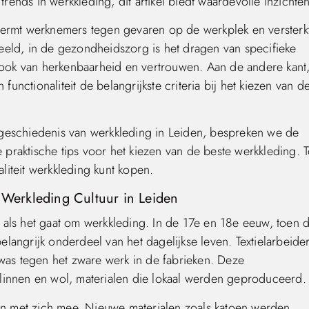
trends in werkkleding, dit artikel biedt waardevolle inzichten
hermt werknemers tegen gevaren op de werkplek en versterk
rbeeld, in de gezondheidszorg is het dragen van specifieke
r ook van herkenbaarheid en vertrouwen. Aan de andere kant
functionaliteit de belangrijkste criteria bij het kiezen van d
geschiedenis van werkkleding in Leiden, bespreken we de
raktische tips voor het kiezen van de beste werkkleding. T
aliteit werkkleding kunt kopen.
e Werkleding Cultuur in Leiden
als het gaat om werkkleding. In de 17e en 18e eeuw, toen 
belangrijk onderdeel van het dagelijkse leven. Textielarbeide
 was tegen het zware werk in de fabrieken. Deze
linnen en wol, materialen die lokaal werden geproduceerd.
gen met zich mee. Nieuwe materialen zoals katoen werden