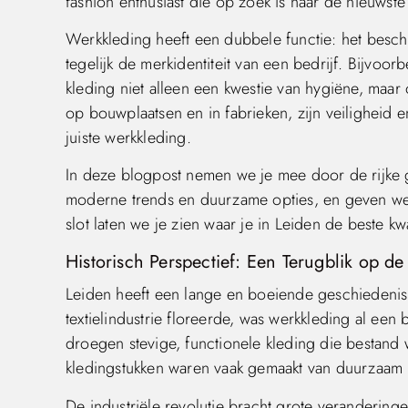
fashion enthusiast die op zoek is naar de nieuwste 
Werkkleding heeft een dubbele functie: het besc
tegelijk de merkidentiteit van een bedrijf. Bijvoo
kleding niet alleen een kwestie van hygiëne, maa
op bouwplaatsen en in fabrieken, zijn veiligheid en 
juiste werkkleding.
In deze blogpost nemen we je mee door de rijke 
moderne trends en duurzame opties, en geven we p
slot laten we je zien waar je in Leiden de beste kw
Historisch Perspectief: Een Terugblik op d
Leiden heeft een lange en boeiende geschiedenis 
textielindustrie floreerde, was werkkleding al een 
droegen stevige, functionele kleding die bestand
kledingstukken waren vaak gemaakt van duurzaam 
De industriële revolutie bracht grote veranderin