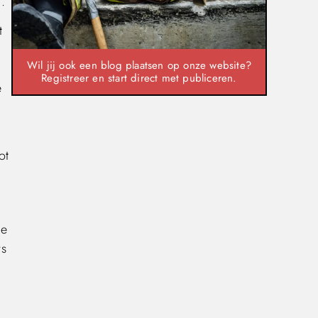
.
t
Wil jij ook een blog plaatsen op onze website?
,
Registreer en start direct met publiceren.
e
ot
de
rs