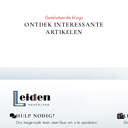
Gerelateerde blogs
ONTDEK INTERESSANTE
ARTIKELEN
HULP NODIG?
L
Ons toegewijde team staat klaar om u te assisteren.
On