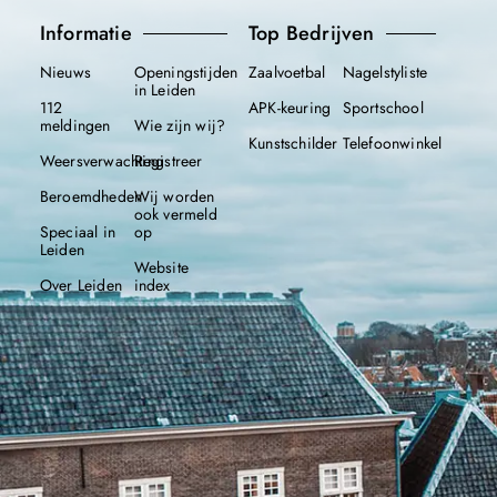
Informatie
Top Bedrijven
Nieuws
Openingstijden
Zaalvoetbal
Nagelstyliste
in Leiden
112
APK-keuring
Sportschool
meldingen
Wie zijn wij?
Kunstschilder
Telefoonwinkel
Weersverwachting
Registreer
Beroemdheden
Wij worden
ook vermeld
Speciaal in
op
Leiden
Website
Over Leiden
index