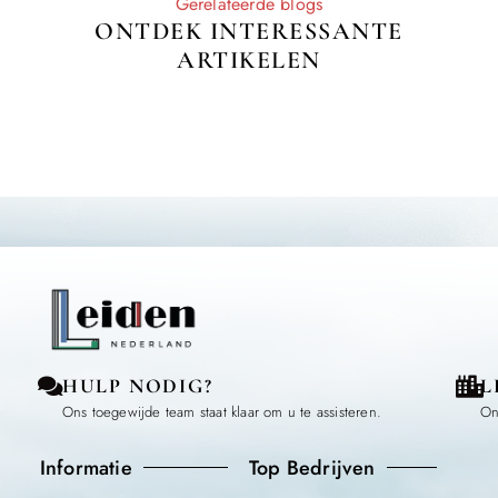
Gerelateerde blogs
ONTDEK INTERESSANTE
ARTIKELEN
HULP NODIG?
L
Ons toegewijde team staat klaar om u te assisteren.
On
Informatie
Top Bedrijven