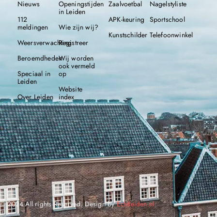
Nieuws
Openingstijden
Zaalvoetbal
Nagelstyliste
in Leiden
112
APK-keuring
Sportschool
meldingen
Wie zijn wij?
Kunstschilder
Telefoonwinkel
Weersverwachting
Registreer
Beroemdheden
Wij worden
ook vermeld
Speciaal in
op
Leiden
Website
Over Leiden
index
© 2024 All rights Reserved. Design by
Echtleiden.nl