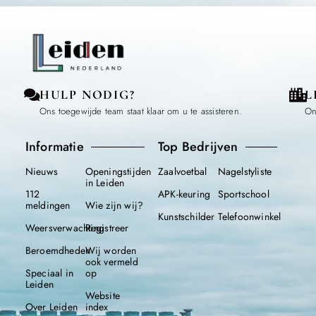
HULP NODIG?
L
Ons toegewijde team staat klaar om u te assisteren.
On
Informatie
Top Bedrijven
Nieuws
Openingstijden
Zaalvoetbal
Nagelstyliste
in Leiden
112
APK-keuring
Sportschool
meldingen
Wie zijn wij?
Kunstschilder
Telefoonwinkel
Weersverwachting
Registreer
Beroemdheden
Wij worden
ook vermeld
Speciaal in
op
Leiden
Website
Over Leiden
index