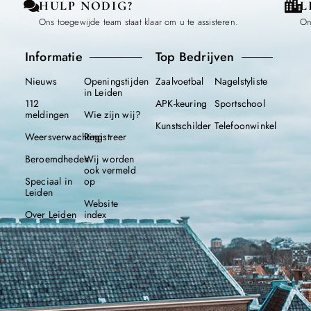
HULP NODIG?
L
Ons toegewijde team staat klaar om u te assisteren.
On
Informatie
Top Bedrijven
Nieuws
Openingstijden
Zaalvoetbal
Nagelstyliste
in Leiden
112
APK-keuring
Sportschool
meldingen
Wie zijn wij?
Kunstschilder
Telefoonwinkel
Weersverwachting
Registreer
Beroemdheden
Wij worden
ook vermeld
Speciaal in
op
Leiden
Website
Over Leiden
index