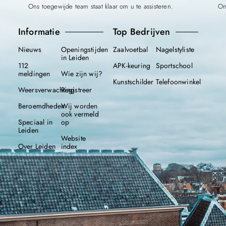
Ons toegewijde team staat klaar om u te assisteren.
On
Informatie
Top Bedrijven
Nieuws
Openingstijden
Zaalvoetbal
Nagelstyliste
in Leiden
112
APK-keuring
Sportschool
meldingen
Wie zijn wij?
Kunstschilder
Telefoonwinkel
Weersverwachting
Registreer
Beroemdheden
Wij worden
ook vermeld
Speciaal in
op
Leiden
Website
Over Leiden
index