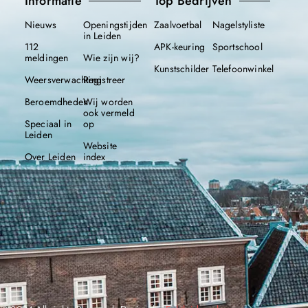
Informatie
Top Bedrijven
Nieuws
Openingstijden
Zaalvoetbal
Nagelstyliste
in Leiden
112
APK-keuring
Sportschool
meldingen
Wie zijn wij?
Kunstschilder
Telefoonwinkel
Weersverwachting
Registreer
Beroemdheden
Wij worden
ook vermeld
Speciaal in
op
Leiden
Website
Over Leiden
index