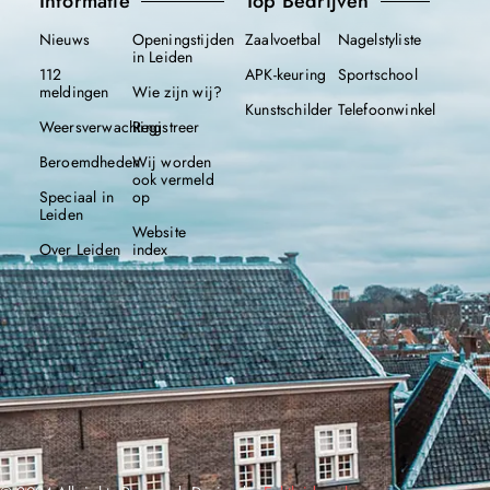
Informatie
Top Bedrijven
Nieuws
Openingstijden
Zaalvoetbal
Nagelstyliste
in Leiden
112
APK-keuring
Sportschool
meldingen
Wie zijn wij?
Kunstschilder
Telefoonwinkel
Weersverwachting
Registreer
Beroemdheden
Wij worden
ook vermeld
Speciaal in
op
Leiden
Website
Over Leiden
index