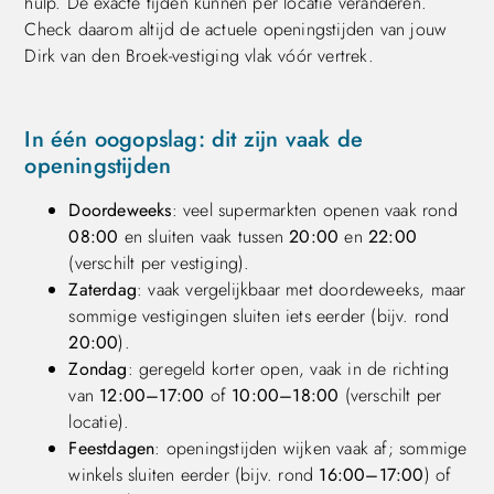
hulp. De exacte tijden kunnen per locatie veranderen.
Check daarom altijd de actuele openingstijden van jouw
Dirk van den Broek-vestiging vlak vóór vertrek.
In één oogopslag: dit zijn vaak de
openingstijden
Doordeweeks
: veel supermarkten openen vaak rond
08:00
en sluiten vaak tussen
20:00
en
22:00
(verschilt per vestiging).
Zaterdag
: vaak vergelijkbaar met doordeweeks, maar
sommige vestigingen sluiten iets eerder (bijv. rond
20:00
).
Zondag
: geregeld korter open, vaak in de richting
van
12:00–17:00
of
10:00–18:00
(verschilt per
locatie).
Feestdagen
: openingstijden wijken vaak af; sommige
winkels sluiten eerder (bijv. rond
16:00–17:00
) of