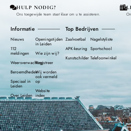
HULP NODIG?
L
Ons toegewijde team staat klaar om u te assisteren.
On
Informatie
Top Bedrijven
Nieuws
Openingstijden
Zaalvoetbal
Nagelstyliste
in Leiden
112
APK-keuring
Sportschool
meldingen
Wie zijn wij?
Kunstschilder
Telefoonwinkel
Weersverwachting
Registreer
Beroemdheden
Wij worden
ook vermeld
Speciaal in
op
Leiden
Website
Over Leiden
index