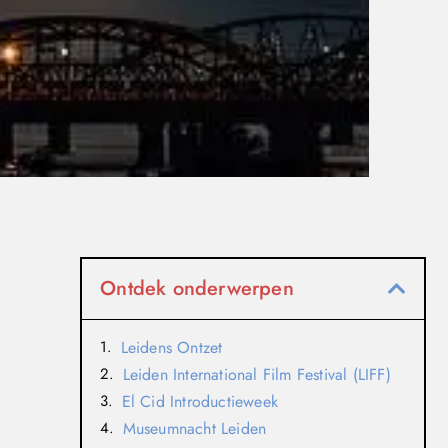
Ontdek onderwerpen
Leidens Ontzet
Leiden International Film Festival (LIFF)
El Cid Introductieweek
Museumnacht Leiden