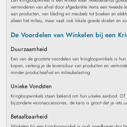
Een kringloopwinkel is een winkel waar tweedehands goede
verminderen van afval door afgedankte items een tweede l
aan producten, van kleding en meubels tot boeken en elektr
alleen het milieu, maar vaak ook lokale goede doelen en soci
De Voordelen van Winkelen bij een Kr
Duurzaamheid
Een van de grootste voordelen van kringloopwinkels is hu
kopen, verleng je de levensduur van producten en verminde
minder productieafval en milieubelasting.
Unieke Vondsten
Kringloopwinkels staan bekend om hun unieke aanbod. Of j
bijzondere woonaccessoires, de kans is groot dat je iets u
Betaalbaarheid
Winkelen bij een kringloopwinkel is vaak goedkoper dan h