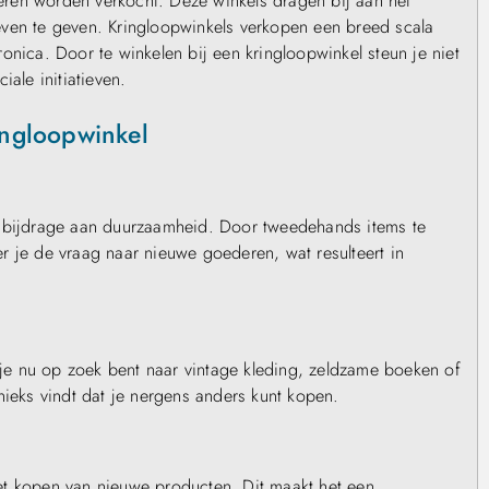
ren worden verkocht. Deze winkels dragen bij aan het
even te geven. Kringloopwinkels verkopen een breed scala
onica. Door te winkelen bij een kringloopwinkel steun je niet
ale initiatieven.
ingloopwinkel
n bijdrage aan duurzaamheid. Door tweedehands items te
r je de vraag naar nieuwe goederen, wat resulteert in
e nu op zoek bent naar vintage kleding, zeldzame boeken of
nieks vindt dat je nergens anders kunt kopen.
et kopen van nieuwe producten. Dit maakt het een