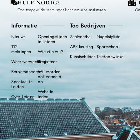
HULP NODIG?
L
Ons toegewijde team staat klaar om u te assisteren.
On
Informatie
Top Bedrijven
Nieuws
Openingstijden
Zaalvoetbal
Nagelstyliste
in Leiden
112
APK-keuring
Sportschool
meldingen
Wie zijn wij?
Kunstschilder
Telefoonwinkel
Weersverwachting
Registreer
Beroemdheden
Wij worden
ook vermeld
Speciaal in
op
Leiden
Website
Over Leiden
index