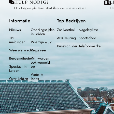
HULP NODIG?
L
Ons toegewijde team staat klaar om u te assisteren.
On
Informatie
Top Bedrijven
Nieuws
Openingstijden
Zaalvoetbal
Nagelstyliste
in Leiden
112
APK-keuring
Sportschool
meldingen
Wie zijn wij?
Kunstschilder
Telefoonwinkel
Weersverwachting
Registreer
Beroemdheden
Wij worden
ook vermeld
Speciaal in
op
Leiden
Website
Over Leiden
index