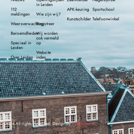
in Leiden
112
APK-keuring
Sportschool
meldingen
Wie zijn wij?
Kunstschilder
Telefoonwinkel
Weersverwachting
Registreer
Beroemdheden
Wij worden
ook vermeld
Speciaal in
op
Leiden
Website
Over Leiden
index
© 2024 All rights Reserved. Design by
Echtleiden.nl