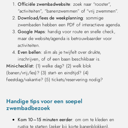
Officiële zwembadwebsite
: zoek naar “rooster”,
“activiteiten”, “banenzwemmen” of “vrij zwemmen”.
Download/lees de weekplanning
: sommige
zwembaden hebben een PDF of interactieve agenda.
Google Maps
: handig voor route en snelle check,
maar de website/agenda is betrouwbaarder voor
activiteiten.
Even bellen
: slim als je twijfelt over drukte,
inschrijven, of of een baan beschikbaar is.
Mini-checklist:
(1) welke dag? (2) welk blok
(banen/vrij/les)? (3) start- en eindtijd? (4)
feestdag/vakantie? (5) tickets/reservering nodig?
Handige tips voor een soepel
zwembadbezoek
Kom 10–15 minuten eerder
: om om te kleden en
rustig te starten (zeker bij korte banenblokken).