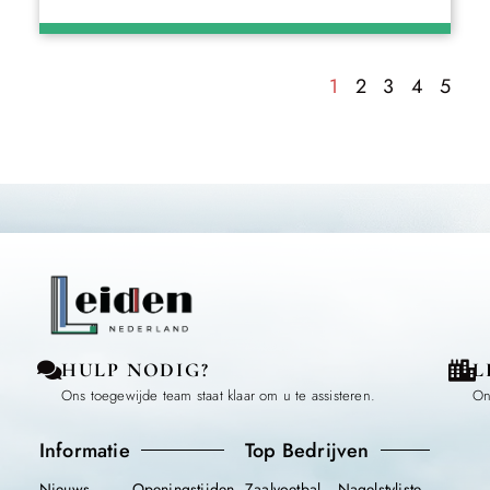
1
2
3
4
5
HULP NODIG?
L
Ons toegewijde team staat klaar om u te assisteren.
On
Informatie
Top Bedrijven
Nieuws
Openingstijden
Zaalvoetbal
Nagelstyliste