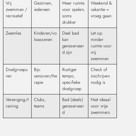
Vrij
Gezinnen,
Meer ruimte
Weekend &
zwemmen /
iedereen
voor spelen,
vakantie =
recreatief
soms
vroeg gaan
drukker
Zwemles
Kinderen/vo
Deel bad
Let op:
lwassenen
kan
minder
gereserveer
ruimte voor
d zijn
vrij
zwemmen
Doelgroepu
Bijv.
Rustiger
Check of
ren
senioren/the
tempo,
inschrijven
rapie
specifieke
nodig is
doelgroep
Vereniging/t
Clubs,
Bad (deels)
Niet ideaal
raining
teams
gereserveer
voor vrije
d
zwemmers