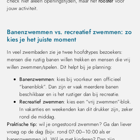
check niet alleen openingstijden, maar het
rooster
voor
jouw activiteit.
Banenzwemmen vs. recreatief zwemmen: zo
kies je het juiste moment
In veel zwembaden zie je twee hoofdtypes bezoekers:
mensen die rustig banen willen trekken en mensen die vrij
willen zwemmen/spelen. Dit helpt bij je planning:
Banenzwemmen
: kies bij voorkeur een officieel
“banenblok”. Dan zijn er vaak meerdere banen
beschikbaar en is het rustiger dan bij recreatie.
Recreatief zwemmen
: kies een “vrij zwemmen”-blok.
In vakanties en weekenden kan dit drukker zijn, zeker
rond de middag.
Praktische tip:
wil je ongestoord zwemmen? Ga dan liever
vroeg op de dag (bijv. rond 07:00–10:00 als er
banenzwemmen is). Wil je met kinderen? Dan zijn