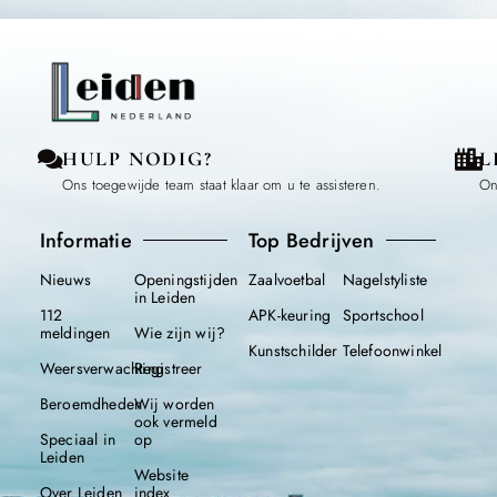
HULP NODIG?
L
Ons toegewijde team staat klaar om u te assisteren.
On
Informatie
Top Bedrijven
Nieuws
Openingstijden
Zaalvoetbal
Nagelstyliste
in Leiden
112
APK-keuring
Sportschool
meldingen
Wie zijn wij?
Kunstschilder
Telefoonwinkel
Weersverwachting
Registreer
Beroemdheden
Wij worden
ook vermeld
Speciaal in
op
Leiden
Website
Over Leiden
index