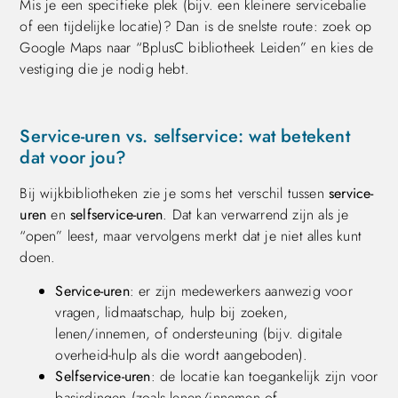
Mis je een specifieke plek (bijv. een kleinere servicebalie
of een tijdelijke locatie)? Dan is de snelste route: zoek op
Google Maps naar “BplusC bibliotheek Leiden” en kies de
vestiging die je nodig hebt.
Service-uren vs. selfservice: wat betekent
dat voor jou?
Bij wijkbibliotheken zie je soms het verschil tussen
service-
uren
en
selfservice-uren
. Dat kan verwarrend zijn als je
“open” leest, maar vervolgens merkt dat je niet alles kunt
doen.
Service-uren
: er zijn medewerkers aanwezig voor
vragen, lidmaatschap, hulp bij zoeken,
lenen/innemen, of ondersteuning (bijv. digitale
overheid-hulp als die wordt aangeboden).
Selfservice-uren
: de locatie kan toegankelijk zijn voor
basisdingen (zoals lenen/innemen of