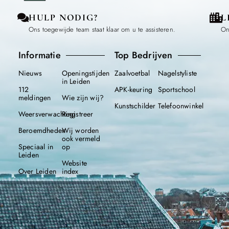
HULP NODIG?
L
Ons toegewijde team staat klaar om u te assisteren.
On
Informatie
Top Bedrijven
Nieuws
Openingstijden
Zaalvoetbal
Nagelstyliste
in Leiden
112
APK-keuring
Sportschool
meldingen
Wie zijn wij?
Kunstschilder
Telefoonwinkel
Weersverwachting
Registreer
Beroemdheden
Wij worden
ook vermeld
Speciaal in
op
Leiden
Website
Over Leiden
index